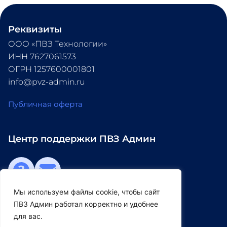
Реквизиты
ООО «ПВЗ Технологии» 
ИНН 7627061573 
ОГРН 1257600001801 
info@pvz-admin.ru
Публичная оферта
Центр поддержки ПВЗ Админ
Мы используем файлы cookie, чтобы сайт
Мы в социальных сетях
ПВЗ Админ работал корректно и удобнее
для вас.